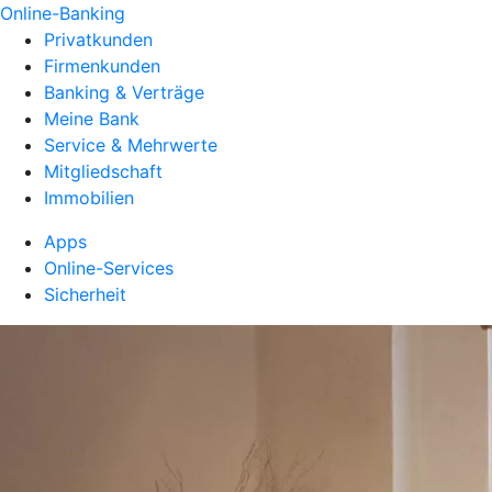
Online-Banking
Privatkunden
Firmenkunden
Banking & Verträge
Meine Bank
Service & Mehrwerte
Mitgliedschaft
Immobilien
Apps
Online-Services
Sicherheit