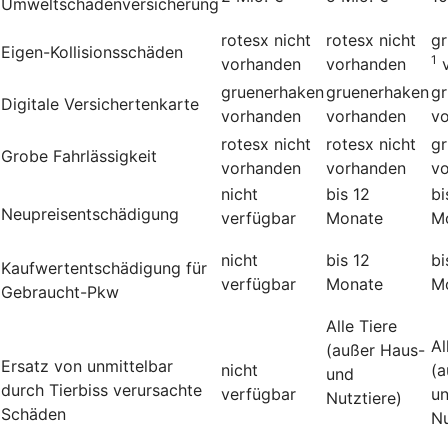
Umweltschadenversicherung
rotesx
nicht
rotesx
nicht
g
Eigen-Kollisionsschäden
1
vorhanden
vorhanden
gruenerhaken
gruenerhaken
g
Digitale Versichertenkarte
vorhanden
vorhanden
v
rotesx
nicht
rotesx
nicht
g
Grobe Fahrlässigkeit
vorhanden
vorhanden
v
nicht
bis 12
bi
Neupreisentschädigung
verfügbar
Monate
M
nicht
bis 12
bi
Kauf­wert­entschädi­gung für
verfügbar
Monate
M
Gebraucht-Pkw
Alle Tiere
Al
(außer Haus-
Ersatz von unmittelbar
nicht
(a
und
durch Tierbiss verur­sachte
verfügbar
u
Nutztiere)
Schäden
Nu