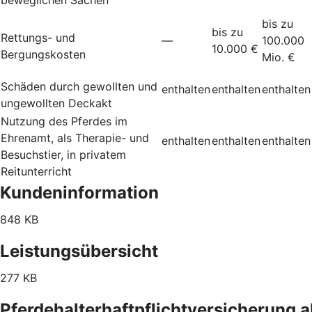
bis zu
bis zu
Rettungs- und
—
100.000
10.000 €
Bergungskosten
Mio. €
Schäden durch gewollten und
enthalten
enthalten
enthalten
ungewollten Deckakt
Nutzung des Pferdes im
Ehrenamt, als Therapie- und
enthalten
enthalten
enthalten
Besuchstier, in privatem
Reitunterricht
Kundeninformation
848 KB
Leistungsübersicht
277 KB
Pferdehalterhaftpflichtversicherung 