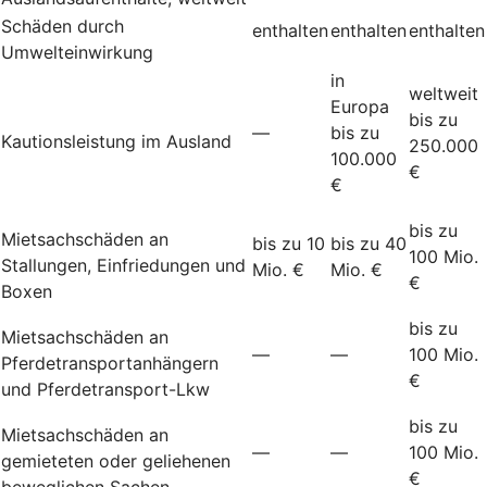
Schäden durch
enthalten
enthalten
enthalten
Umwelteinwirkung
in
weltweit
Europa
bis zu
—
bis zu
Kautionsleistung im Ausland
250.000
100.000
€
€
bis zu
Mietsachschäden an
bis zu 10
bis zu 40
100 Mio.
Stallungen, Einfriedungen und
Mio. €
Mio. €
€
Boxen
bis zu
Mietsachschäden an
—
—
100 Mio.
Pferdetransportanhängern
€
und Pferdetransport-Lkw
bis zu
Mietsachschäden an
—
—
100 Mio.
gemieteten oder geliehenen
€
beweglichen Sachen